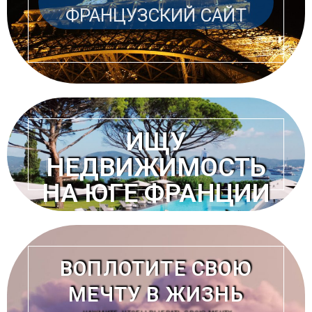
ФРАНЦУЗСКИЙ САЙТ
ИЩУ
НЕДВИЖИМОСТЬ
НА ЮГЕ ФРАНЦИИ
ПОСЕТИТЕ НАШ
ФРАНЦУЗСКИЙ САЙТ
ВОПЛОТИТЕ СВОЮ
МЕЧТУ В ЖИЗНЬ