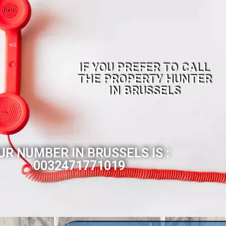
IF YOU PREFER TO CALL
THE PROPERTY HUNTER
IN BRUSSELS
UR NUMBER IN BRUSSELS IS :
0032471771019