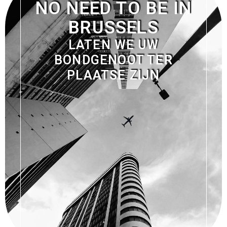
NO NEED TO BE IN
BRUSSELS
LATEN WE UW
BONDGENOOT TER
PLAATSE ZIJN