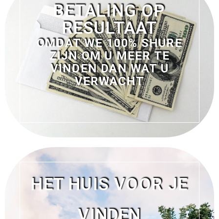
BETALING OP
RESULTAAT
OMDAT WE 100% SHURE
ZIJN OM U MEER TE
VINDEN DAN WAT U
VERWACHT
HET HUIS VOOR JE
VINDEN