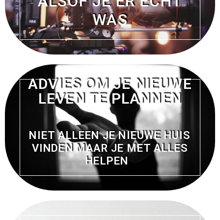
ALSOF JE ER ECHT
WAS
ADVIES OM JE NIEUWE
LEVEN TE PLANNEN
NIET ALLEEN JE NIEUWE HUIS
VINDEN MAAR JE MET ALLES
HELPEN