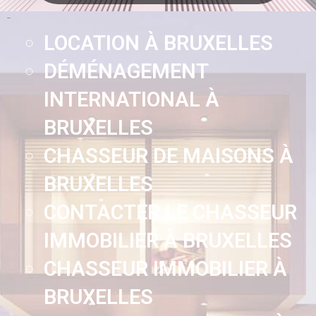
Pages
LOCATION À BRUXELLES
DÉMÉNAGEMENT
INTERNATIONAL À
BRUXELLES
CHASSEUR DE MAISONS À
BRUXELLES
CONTACTER LE CHASSEUR
IMMOBILIER À BRUXELLES
CHASSEUR IMMOBILIER À
BRUXELLES