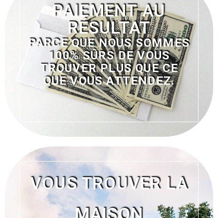
PAIEMENT AU
RÉSULTAT
PARCE QUE NOUS SOMMES
100% SÛRS DE VOUS
TROUVER PLUS QUE CE
QUE VOUS ATTENDEZ.
VOUS TROUVER LA
MAISON