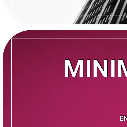
MINI
E