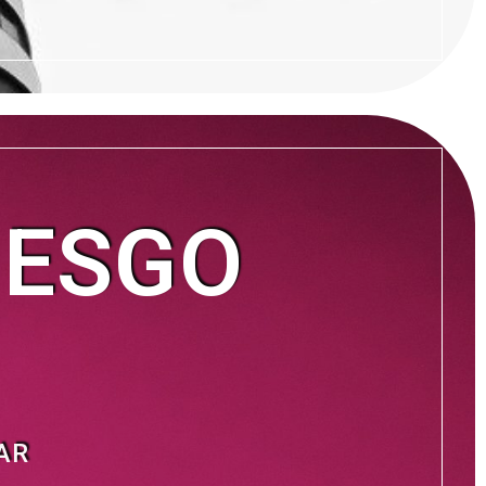
IESGO
AR