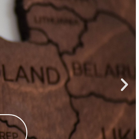
S
NALES
EL