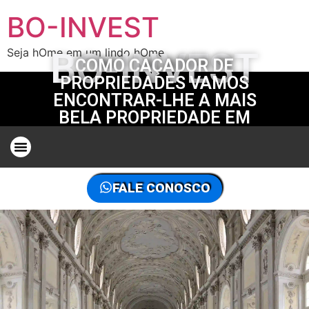
BO-INVEST
BO-INVEST
Seja hOme em um lindo hOme
COMO CAÇADOR DE
PROPRIEDADES VAMOS
ENCONTRAR-LHE A MAIS
BELA PROPRIEDADE EM
BRUXELAS
CAÇADOR DE PROPRIEDADES EM BRUXELAS PARA PROPRIEDADES
FALE CONOSCO