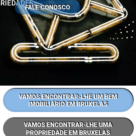
RIEDADES
FALE CONOSCO
VAMOS ENCONTRAR-LHE UM BEM
IMOBILIÁRIO EM BRUXELAS
VAMOS ENCONTRAR-LHE UMA
PROPRIEDADE EM BRUXELAS